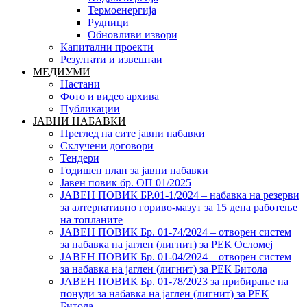
Термоенергија
Рудници
Обновливи извори
Капитални проекти
Резултати и извештаи
МЕДИУМИ
Настани
Фото и видео архива
Публикации
ЈАВНИ НАБАВКИ
Преглед на сите јавни набавки
Склучени договори
Тендери
Годишен план за јавни набавки
Јавен повик бр. ОП 01/2025
ЈАВЕН ПОВИК БР.01-1/2024 – набавка на резерви
за алтернативно гориво-мазут за 15 дена работење
на топланите
ЈАВЕН ПОВИК Бр. 01-74/2024 – отворен систем
за набавка на јаглен (лигнит) за РЕК Осломеј
ЈАВЕН ПОВИК Бр. 01-04/2024 – отворен систем
за набавка на јаглен (лигнит) за РЕК Битола
ЈАВЕН ПОВИК Бр. 01-78/2023 за прибирање на
понуди за набавка на јаглен (лигнит) за РЕК
Битола