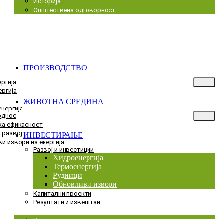
Историја
Општествена одговорност
ПРОИЗВОДСТВО
ргија
ргија
ЖИВОТНА СРЕДИНА
енергија
однос
ка ефикасност
 развој
ИНВЕСТИРАЊЕ
и извори на енергија
Развој и инвестиции
Хидроенергија
Термоенергија
Рудници
Обновливи извори
Капитални проекти
Резултати и извештаи
Menu