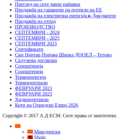
Преглед на сите јавни набавки
Продажба на гаранции на потекло на ЕЕ
Продажба на електрична енергија ▸ Документи
Продажба на отпад
ПРОИЗВОДСТВО
СЕПТЕМВРИ - 2024
СЕПТЕМВРИ - 2025
СЕПТЕМВРИ 2023
Сертификати
Ски Центар Попова Шапка ДООЕЛ – Тетово
Склучени договори
Соопштенија
Соопштенија
Термоенергија
Термоцентрали
ФЕВРУАРИ 2023
ФЕВРУАРИ 2025
Хидроцентрали
Коти на Охридско Езеро 2026
Copyright © 2017 А.Д ЕСМ. Сите права се заштитени.
Македонски
Shqip