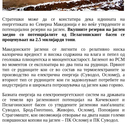
Стратешки може да се констатира дека иднината на
енергетиката во Северна Македонија е во веќе утврдените и
потенцијални резерви на јаглен.
Вкупните резерви на јаглен
заедно со потенцијалите од Пелагонискиот басен се
проценуваат на 2.5 милијарди тони
.
Македонските јаглени се лигнити со релативно ниска
калорична вредност и висока содржина на влага и пепел од
геолошка плиоцентска и миоцентскастарост. Јагленот во РСМ
во моментов се експлоатира во два типа на рудници. Првиот
тип се рудниците кои се во состав на термоелектраните за
производство на електрична енергија (Суводол, Осломеј), а
вториот тип се рудниците кои ги задоволуваат потребите на
индустријата и широката потрошувачка од јаглен како гориво.
Базната енергија на електроенергетскиот систем на државата
се темели врз јагленовиот потенцијал на Кичевскиот и
Пелагонискиот басен со утврдените јагленови наоѓалишта:
Суводол, Брод-Гнеотино, Живојно, Осломеј, Поповјани и
Страгомиште, кои овозможија отворање на двата наши големи
површински копови на јаглен – ПК Осломеј и ПК Суводол.