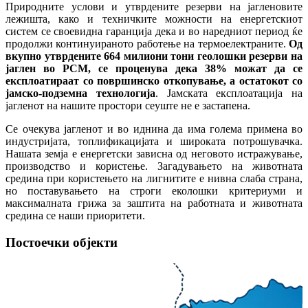
Природните услови и утврдените резерви на јагленовите
лежишта, како и техничките можности на енергетскиот
систем се своевидна гаранција дека и во наредниот период ќе
продолжи континуираното работење на термоелектраните.
Од
вкупно утврдените 664 милиони тони геолошки резерви на
јаглен во РСМ, се проценува дека 38% можат да се
експлоатираат со површинско откопување, а остатокот со
јамско-подземна технологија
. Јамската експлоатација на
јагленот на нашите простори сеуште не е застапена.
Се очекува јагленот и во иднина да има голема примена во
индустријата, топлификацијата и широката потрошувачка.
Нашата земја е енергетски зависна од неговото истражување,
производство и користење. Загадувањето на животната
средина при користењето на лигнитите е нивна слаба страна,
но поставувањето на строги еколошки критериуми и
максималната грижа за заштита на работната и животната
средина се наши приоритети.
Постоечки објекти