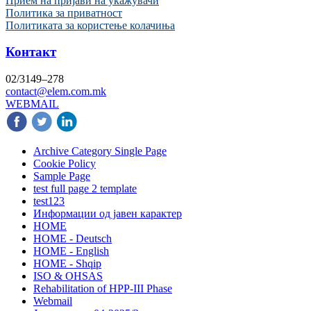
Прием на пријави на укажувачи
Политика за приватност
Политиката за користење колачиња
Контакт
02/3149–278
contact@elem.com.mk
WEBMAIL
Archive Category Single Page
Cookie Policy
Sample Page
test full page 2 template
test123
Информации од јавен карактер
HOME
HOME - Deutsch
HOME - English
HOME - Shqip
ISO & OHSAS
Rehabilitation of HPP-III Phase
Webmail