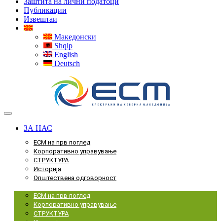
Заштита на лични податоци
Публикации
Извештаи
Македонски
Shqip
English
Deutsch
ЗА НАС
ЕСМ на прв поглед
Корпоративно управување
СТРУКТУРА
Историја
Општествена одговорност
Menu
ЕСМ на прв поглед
Корпоративно управување
СТРУКТУРА