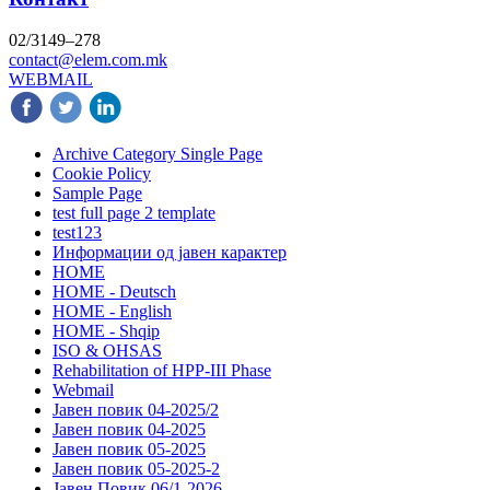
02/3149–278
contact@elem.com.mk
WEBMAIL
Archive Category Single Page
Cookie Policy
Sample Page
test full page 2 template
test123
Информации од јавен карактер
HOME
HOME - Deutsch
HOME - English
HOME - Shqip
ISO & OHSAS
Rehabilitation of HPP-III Phase
Webmail
Јавен повик 04-2025/2
Јавен повик 04-2025
Јавен повик 05-2025
Јавен повик 05-2025-2
Јавен Повик 06/1-2026