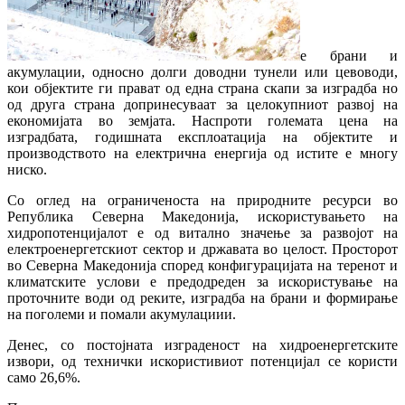
е брани и
акумулации, односно долги доводни тунели или цевоводи,
кои објектите ги прават од една страна скапи за изградба но
од друга страна допринесуваат за целокупниот развој на
еконoмијата во земјата. Наспроти големата цена на
изградбата, годишната експлоатација на објектите и
производството на електрична енергија од истите е многу
ниско.
Со оглед на ограниченоста на природните ресурси во
Република Северна Македонија, искористувањето на
хидропотенцијалот е од витално значење за развојот на
електроенергетскиот сектор и државата во целост. Просторот
во Северна Македонија според конфигурацијата на теренот и
климатските услови е предодреден за искористување на
проточните води од реките, изградба на брани и формирање
на поголеми и помали акумулациии.
Денес, со постојната изграденост на хидроенергетските
извори, од технички искористивиот потенцијал се користи
само 26,6%.