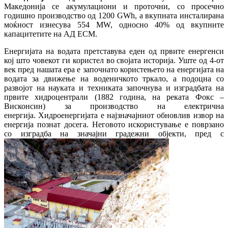
Македонија се акумулациони и проточни, со просечно
годишно производство од 1200 GWh, а вкупната инсталирана
моќност изнесува 554 MW, односно 40% од вкупните
капацитетите на АД ЕСМ.
Енергијата на водата претставува еден од првите енергенси
кој што човекот ги користел во својата историја. Уште од 4-от
век пред нашата ера е започнато користењето на енергијата на
водата за движење на воденичкото тркало, а подоцна со
развојот на науката и техниката започнува и изградбата на
првите хидроцентрали (1882 година, на реката Фокс –
Висконсин) за производство на електрична
енергија. Хидроенергијата е најзначајниот обновлив извор на
енергија познат досега. Неговото искористување е поврзано
со изградба на значајни градежни објекти, пред с