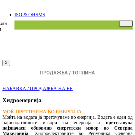
ISO & OHSMS
кати
и
X
ПРОДАЖБА / ТОПЛИНА
НАБАВКА / ПРОДАЖБА НА ЕЕ
Хидроенергија
МОЌ ПРЕТОЧЕНА ВО ЕНЕРГИЈА
Моќта на водата ја преточуваме во енергија. Водата е еден од
најисплатливите извори на енергија и
претставува
најзначаен обновлив енергетски извор во Северна
Македонија
. Хидроелектраните во Република Северна