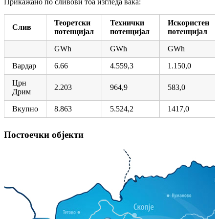
Прикажано по сливови тоа изгледа вака:
Теоретски
Технички
Искористен
Слив
потенцијал
потенцијал
потенцијал
GWh
GWh
GWh
Вардар
6.66
4.559,3
1.150,0
Црн
2.203
964,9
583,0
Дрим
Вкупно
8.863
5.524,2
1417,0
Постоечки објекти