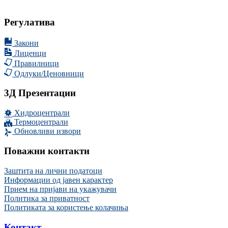
Регулатива
Закони
Лиценци
Правилници
Одлуки/Ценовници
3Д Презентации
Хидроцентрали
Термоцентрали
Обновливи извори
Поважни контакти
Заштита на лични податоци
Информации од јавен карактер
Прием на пријави на укажувачи
Политика за приватност
Политиката за користење колачиња
Контакт